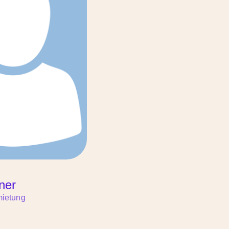
ner
mietung